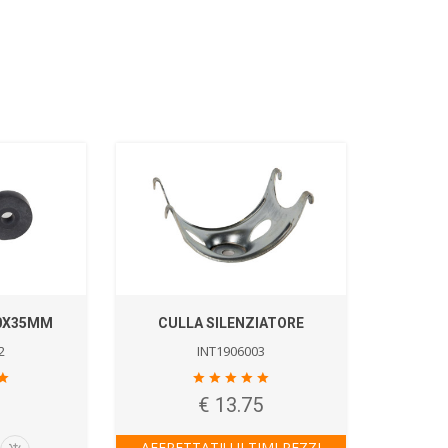
10X35MM
CULLA SILENZIATORE
2
INT1906003
€ 13.75
AFFRETTATI! ULTIMI PEZZI