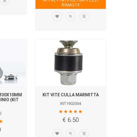
RIMASTI!
 Ø30X10MM
KIT VITE CULLA MARMITTA
INIO (KIT
INT1902004
2
€ 6.50
0