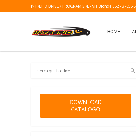
INTREPID DRIVER PROGRAM SRL - Via Bionde 552 - 37056 Sal
HOME
A
DOWNLOAD
CATALOGO