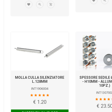
MOLLA CULLA SILENZIATORE
SPESSORE SEDILE
L.128MM
- H10MM - ALLUM
10PZ.)
INT1906004
INT130700
€ 1.20
€ 23.5