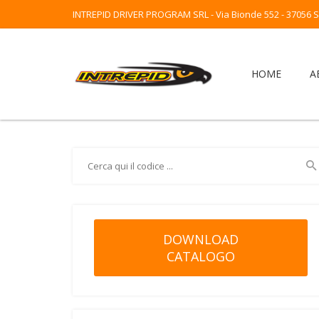
INTREPID DRIVER PROGRAM SRL - Via Bionde 552 - 37056 Sal
HOME
A
DOWNLOAD
CATALOGO