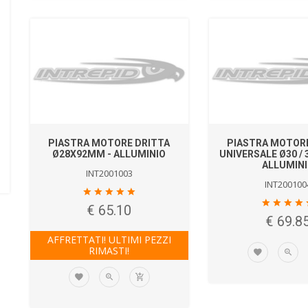
PIASTRA MOTORE DRITTA
PIASTRA MOTOR
Ø28X92MM - ALLUMINIO
UNIVERSALE Ø30 /
ALLUMIN
INT2001003
INT200100
€ 65.10
€ 69.8
AFFRETTATI! ULTIMI PEZZI
RIMASTI!