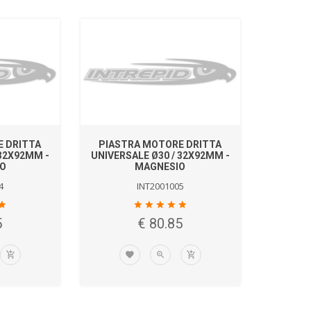
E DRITTA
PIASTRA MOTORE DRITTA
 32X92MM -
UNIVERSALE Ø30 / 32X92MM -
IO
MAGNESIO
4
INT2001005
5
€ 80.85