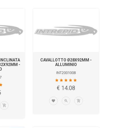
INCLINATA
CAVALLOTTO Ø28X92MM -
 32X92MM -
ALLUMINIO
O
INT2001008
7
€ 14.08
5