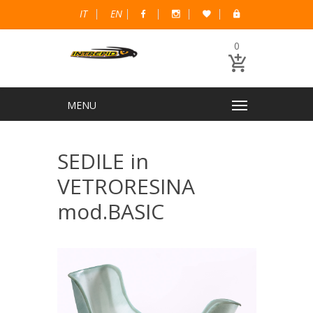
IT
EN
0
SEDILE in
VETRORESINA
mod.BASIC