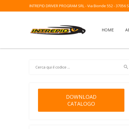
INTREPID DRIVER PROGRAM SRL - Via Bionde 552 - 37056 Sal
HOME
A
DOWNLOAD
CATALOGO