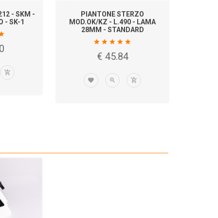
PIANTONE STERZO
PORTACORONA Ø5
MOD.OK/KZ - L.490 - LAMA
MAGNESIO
28MM - STANDARD
€ 98.72
€ 45.84