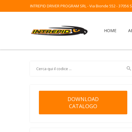
INTREPID DRIVER PROGRAM SRL - Via Bionde 552 - 37056 Sal
HOME
A
DOWNLOAD
CATALOGO