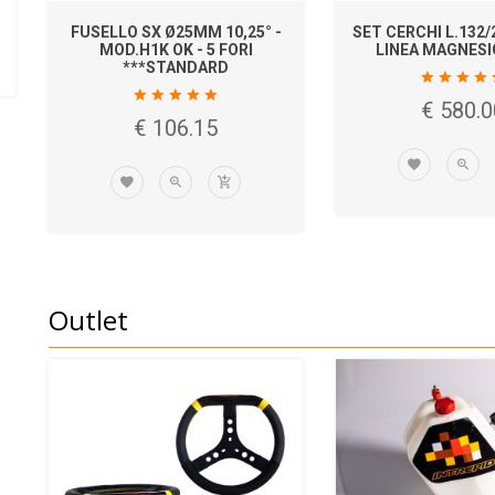
SELLO SX Ø25MM 10,25° -
SET CERCHI L.132/212 - SKM -
MOD.H1K OK - 5 FORI
LINEA MAGNESIO - SK-1
***STANDARD
€ 580.00
€ 106.15
Outlet