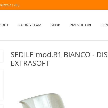
izzole ( VR )
BOUT
RACING TEAM
SHOP
RIVENDITORI
CON
SEDILE mod.R1 BIANCO - D
EXTRASOFT