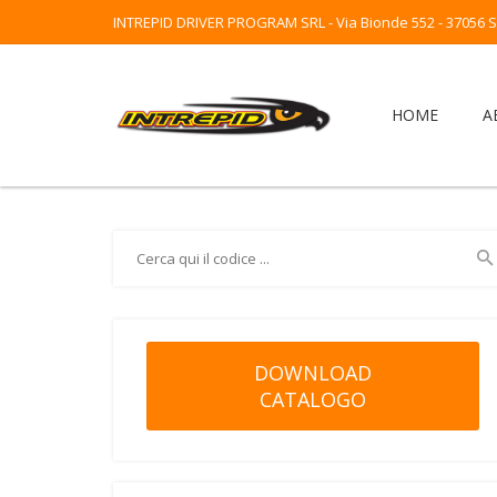
INTREPID DRIVER PROGRAM SRL - Via Bionde 552 - 37056 Sal
HOME
A
DOWNLOAD
CATALOGO