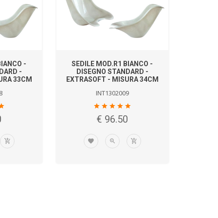
BIANCO -
SEDILE MOD.R1 BIANCO -
DARD -
DISEGNO STANDARD -
URA 33CM
EXTRASOFT - MISURA 34CM
8
INT1302009
0
€ 96.50