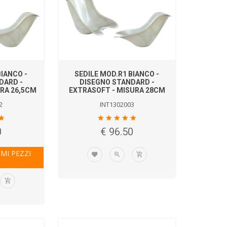
BIANCO -
SEDILE MOD.R1 BIANCO -
DARD -
DISEGNO STANDARD -
RA 26,5CM
EXTRASOFT - MISURA 28CM
2
INT1302003
0
€ 96.50
IMI PEZZI
!