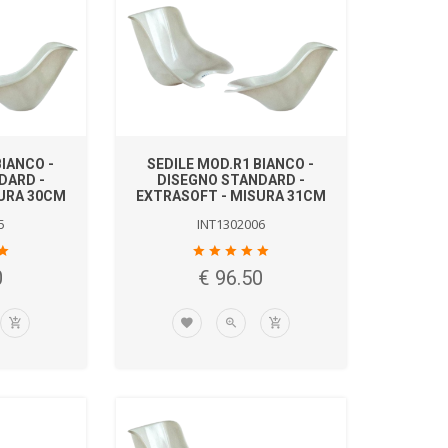
BIANCO -
SEDILE MOD.R1 BIANCO -
DARD -
DISEGNO STANDARD -
URA 30CM
EXTRASOFT - MISURA 31CM
5
INT1302006
0
€ 96.50