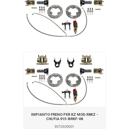
IMPIANTO FRENO PER KZ MOD.R8KZ -
CIK/FIA 015-BRKF-08
INT0309001