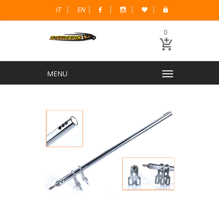
IT
EN
0